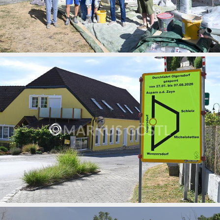
Sockelsanierung Kirche Gnadendorf durch Baufirma
Weiser
22.07.2026
Ankündigung Straßensperre Olgersdorf
22.07.2026