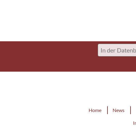
In
der
Datenbank
suchen
Doormat
Home
News
Footer
I
Menu