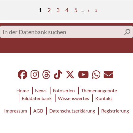
Seitennummerierung
Seite
Seite
Seite
Seite
Seite
Nächste
Letzte
1
2
3
4
5
›
»
…
Seite
Seite
In
der
Datenbank
suchen
Doormat
Home
News
Fotoserien
Themenangebote
Bilddatenbank
Wissenswertes
Kontakt
Footer
Impressum
AGB
Datenschutzerklärung
Registrierung
Menu